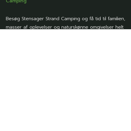
Besøg Stensager Strand Camping og få tid til familien,
masser af oplevelser og naturskønne omgivelser helt
tæt på.
Genveje
Forside
Aktiviteter
Oplevelser
Pladskort