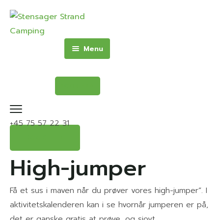
Menu
Forside
Camping
BOOK HER
Oplevelser
Camping
Aktiviteter
Transithytte – 4
+45 75 57 22 31
personer
Praktisk
BOOK HER
Hytte – 6 personer
Aktuelle tilbud og
Virtuel Rundtur
High-jumper
priser
Campingvogn – 4-8
Pladskort
personer
Kontakt
Aktuelle tilbud
WiFi
Få et sus i maven når du prøver vores high-jumper”. I
Priser
Priser
Åbningstider
aktivitetskalenderen kan i se hvornår jumperen er på,
Camp Now
det er ganske gratis at prøve, og sjovt