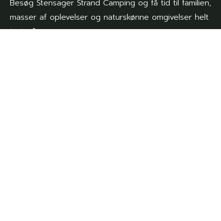
Besøg Stensager Strand Camping og få tid til familien,
masser af oplevelser og naturskønne omgivelser helt
tæt på.
Genveje
Forside
Aktiviteter
Oplevelser