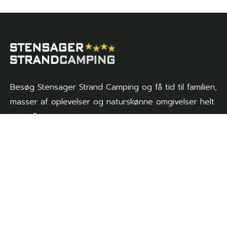
Besøg Stensager Strand Camping og få tid til familien,
masser af oplevelser og naturskønne omgivelser helt
tæt på.
Genveje