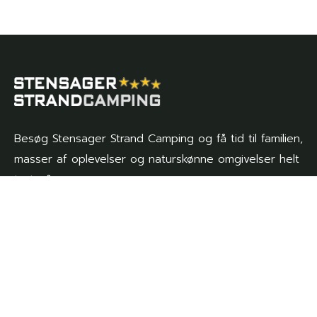
Besøg Stensager Strand Camping og få tid til familien,
masser af oplevelser og naturskønne omgivelser helt
tæt på.
Genveje